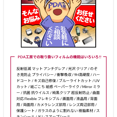
PDA工房での取り扱いフィルムの機能はいろいろ!!
反射低減 マット アンチグレア / 光沢 クリア / のぞ
き見防止 プライバシー / 衝撃吸収 / 9H高硬度 / ハー
ドコート / キズ自己修復 / ブルーライトカット / UV
カット / 紙ごこち 紙感 ペーパーライク / Mirror ミラ
ー / 抗菌 抗ウイルス / 純黒クリア 超反射防止 / 曲面
対応 Flexible フレキシブル / 画面用 / 液晶用 / 背面
用 / 両面用 / カメラレンズ部用 / レンズ周辺部用 /
保護シート / ガラスのように割れない 樹脂素材 / ス
キンシール / ドレスアップシール