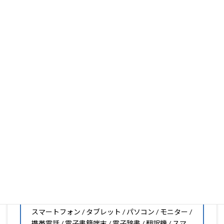
ります。
フィルム素材の種類は20種類以上と、様々な機能をもった
フィルムの取り扱いがございますので、他社で見つからな
いフィルムがきっと見つかります。もし見つからなくても
大丈夫。1枚からのオーダーメイドも可能ですので、お気
軽にお問い合わせください。(カメラ穴をなくしたい、少
し小さくしたいなどのカスタマイズも有償で可能です)
PDA工房の保護フィルムは
日本国内の自社工場で製造・出
荷している Made in Japan
です。
スマートフォン・タブレット用保護フィルムだけではな
く、幅広く取り扱っています。
オリジナルオーダーやOEM、ノベルティ、法人様の大量注
文などもご相談ください。
保護フィルムのことならPDA工房におまかせください!!
PDA工房の保護フィルムはこんな機器用も販売中!!
スマートフォン / タブレット / パソコン / モニター /
携帯電話 / 電子書籍端末 / 電子辞書 / 翻訳機 / スマ