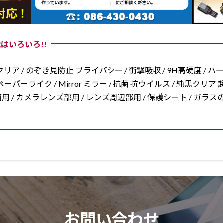
はいろいろ!!
リア / のぞき見防止 プライバシー / 衝撃吸収 / 9H高硬度 / ハ
ーパーライク / Mirror ミラー / 抗菌 抗ウイルス / 純黒クリア 超
/ 両面用 / カメラレンズ部用 / レンズ周辺部用 / 保護シート / ガ
お問い合わせ