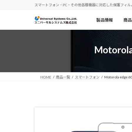
コ
ナ
スマートフォン・PC・その他各種機器に対応した保護フィル
ン
ビ
テ
ゲ
製品情報
商品
ン
ー
ツ
シ
へ
ョ
ス
ン
Motor
キ
に
ッ
移
プ
動
HOME
商品一覧
スマートフォン
Motorola ed