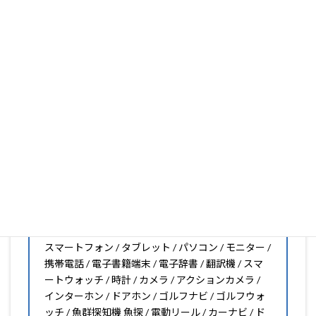
いフィルムがきっと見つかります。もし見つからなくても
大丈夫。1枚からのオーダーメイドも可能ですので、お気
軽にお問い合わせください。(カメラ穴をなくしたい、少
し小さくしたいなどのカスタマイズも有償で可能です)
PDA工房の保護フィルムは
日本国内の自社工場で製造・出
荷している Made in Japan
です。
スマートフォン・タブレット用保護フィルムだけではな
く、幅広く取り扱っています。
オリジナルオーダーやOEM、ノベルティ、法人様の大量注
文などもご相談ください。
保護フィルムのことならPDA工房におまかせください!!
PDA工房の保護フィルムはこんな機器用も販売中!!
スマートフォン / タブレット / パソコン / モニター /
携帯電話 / 電子書籍端末 / 電子辞書 / 翻訳機 / スマ
ートウォッチ / 時計 / カメラ / アクションカメラ /
インターホン / ドアホン / ゴルフナビ / ゴルフウォ
ッチ / 魚群探知機 魚探 / 電動リール / カーナビ / ド