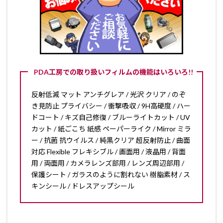
PDA工房での取り扱いフィルムの機能はいろいろ!!
反射低減 マット アンチグレア / 光沢 クリア / のぞ
き見防止 プライバシー / 衝撃吸収 / 9H高硬度 / ハー
ドコート / キズ自己修復 / ブルーライトカット / UV
カット / 紙ごこち 紙感 ペーパーライク / Mirror ミラ
ー / 抗菌 抗ウイルス / 純黒クリア 超反射防止 / 曲面
対応 Flexible フレキシブル / 画面用 / 液晶用 / 背面
用 / 両面用 / カメラレンズ部用 / レンズ周辺部用 /
保護シート / ガラスのように割れない 樹脂素材 / ス
キンシール / ドレスアップシール