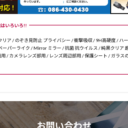
はいろいろ!!
リア / のぞき見防止 プライバシー / 衝撃吸収 / 9H高硬度 / ハ
ーパーライク / Mirror ミラー / 抗菌 抗ウイルス / 純黒クリア 超
/ 両面用 / カメラレンズ部用 / レンズ周辺部用 / 保護シート / ガ
お問い合わせ