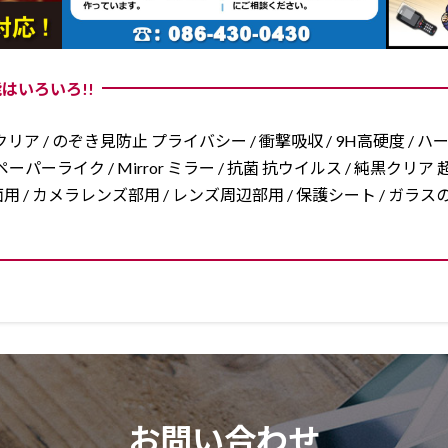
はいろいろ!!
リア / のぞき見防止 プライバシー / 衝撃吸収 / 9H高硬度 / ハ
ーパーライク / Mirror ミラー / 抗菌 抗ウイルス / 純黒クリア 超
/ 両面用 / カメラレンズ部用 / レンズ周辺部用 / 保護シート / ガ
お問い合わせ