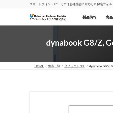
コ
ナ
スマートフォン・PC・その他各種機器に対応した保護フィル
ン
ビ
テ
ゲ
製品情報
商品
ン
ー
ツ
シ
へ
ョ
ス
ン
dynabook G8/Z
キ
に
ッ
移
プ
動
HOME
商品一覧
タブレット / PC
dynabook G8/