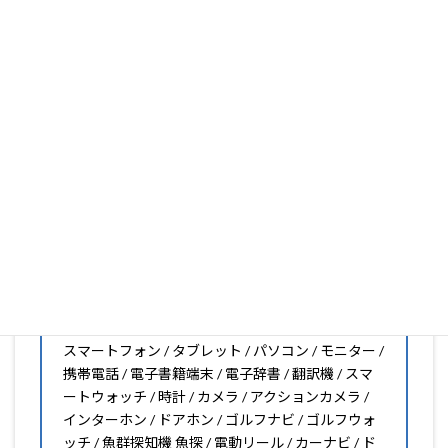
いフィルムがきっと見つかります。もし見つからなくても
大丈夫。1枚からのオーダーメイドも可能ですので、お気
軽にお問い合わせください。(カメラ穴をなくしたい、少
し小さくしたいなどのカスタマイズも有償で可能です)
PDA工房の保護フィルムは
日本国内の自社工場で製造・出
荷している Made in Japan
です。
スマートフォン・タブレット用保護フィルムだけではな
く、幅広く取り扱っています。
オリジナルオーダーやOEM、ノベルティ、法人様の大量注
文などもご相談ください。
保護フィルムのことならPDA工房におまかせください!!
PDA工房の保護フィルムはこんな機器用も販売中!!
スマートフォン / タブレット / パソコン / モニター /
携帯電話 / 電子書籍端末 / 電子辞書 / 翻訳機 / スマ
ートウォッチ / 時計 / カメラ / アクションカメラ /
インターホン / ドアホン / ゴルフナビ / ゴルフウォ
ッチ / 魚群探知機 魚探 / 電動リール / カーナビ / ド