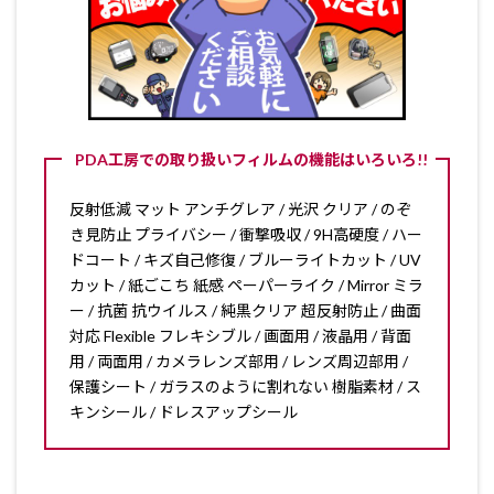
PDA工房での取り扱いフィルムの機能はいろいろ!!
反射低減 マット アンチグレア / 光沢 クリア / のぞ
き見防止 プライバシー / 衝撃吸収 / 9H高硬度 / ハー
ドコート / キズ自己修復 / ブルーライトカット / UV
カット / 紙ごこち 紙感 ペーパーライク / Mirror ミラ
ー / 抗菌 抗ウイルス / 純黒クリア 超反射防止 / 曲面
対応 Flexible フレキシブル / 画面用 / 液晶用 / 背面
用 / 両面用 / カメラレンズ部用 / レンズ周辺部用 /
保護シート / ガラスのように割れない 樹脂素材 / ス
キンシール / ドレスアップシール