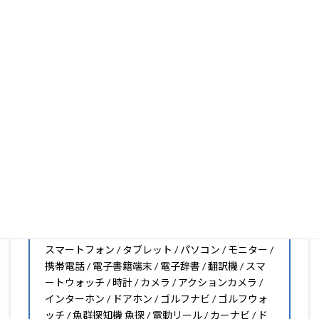
いフィルムがきっと見つかります。もし見つからなくても
大丈夫。1枚からのオーダーメイドも可能ですので、お気
軽にお問い合わせください。(カメラ穴をなくしたい、少
し小さくしたいなどのカスタマイズも有償で可能です)
PDA工房の保護フィルムは
日本国内の自社工場で製造・出
荷している Made in Japan
です。
スマートフォン・タブレット用保護フィルムだけではな
く、幅広く取り扱っています。
オリジナルオーダーやOEM、ノベルティ、法人様の大量注
文などもご相談ください。
保護フィルムのことならPDA工房におまかせください!!
PDA工房の保護フィルムはこんな機器用も販売中!!
スマートフォン / タブレット / パソコン / モニター /
携帯電話 / 電子書籍端末 / 電子辞書 / 翻訳機 / スマ
ートウォッチ / 時計 / カメラ / アクションカメラ /
インターホン / ドアホン / ゴルフナビ / ゴルフウォ
ッチ / 魚群探知機 魚探 / 電動リール / カーナビ / ド