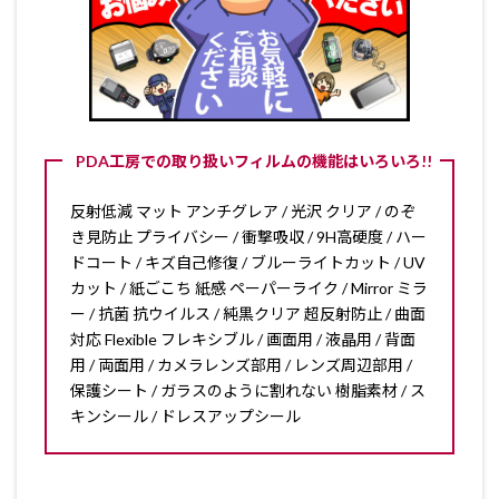
PDA工房での取り扱いフィルムの機能はいろいろ!!
反射低減 マット アンチグレア / 光沢 クリア / のぞ
き見防止 プライバシー / 衝撃吸収 / 9H高硬度 / ハー
ドコート / キズ自己修復 / ブルーライトカット / UV
カット / 紙ごこち 紙感 ペーパーライク / Mirror ミラ
ー / 抗菌 抗ウイルス / 純黒クリア 超反射防止 / 曲面
対応 Flexible フレキシブル / 画面用 / 液晶用 / 背面
用 / 両面用 / カメラレンズ部用 / レンズ周辺部用 /
保護シート / ガラスのように割れない 樹脂素材 / ス
キンシール / ドレスアップシール