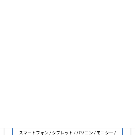
PDA工房は、保護フィルム製造販売25年以上の実績があ
ります。
フィルム素材の種類は20種類以上と、様々な機能をもった
フィルムの取り扱いがございますので、他社で見つからな
いフィルムがきっと見つかります。もし見つからなくても
大丈夫。1枚からのオーダーメイドも可能ですので、お気
軽にお問い合わせください。(カメラ穴をなくしたい、少
し小さくしたいなどのカスタマイズも有償で可能です)
PDA工房の保護フィルムは
日本国内の自社工場で製造・出
荷している Made in Japan
です。
スマートフォン・タブレット用保護フィルムだけではな
く、幅広く取り扱っています。
オリジナルオーダーやOEM、ノベルティ、法人様の大量注
文などもご相談ください。
保護フィルムのことならPDA工房におまかせください!!
PDA工房の保護フィルムはこんな機器用も販売中!!
スマートフォン / タブレット / パソコン / モニター /