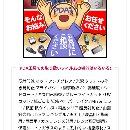
PDA工房での取り扱いフィルムの機能はいろいろ!!
反射低減 マット アンチグレア / 光沢 クリア / のぞ
き見防止 プライバシー / 衝撃吸収 / 9H高硬度 / ハー
ドコート / キズ自己修復 / ブルーライトカット / UV
カット / 紙ごこち 紙感 ペーパーライク / Mirror ミラ
ー / 抗菌 抗ウイルス / 純黒クリア 超反射防止 / 曲面
対応 Flexible フレキシブル / 画面用 / 液晶用 / 背面
用 / 両面用 / カメラレンズ部用 / レンズ周辺部用 /
保護シート / ガラスのように割れない 樹脂素材 / ス