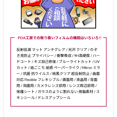
PDA工房での取り扱いフィルムの機能はいろいろ!!
反射低減 マット アンチグレア / 光沢 クリア / のぞ
き見防止 プライバシー / 衝撃吸収 / 9H高硬度 / ハー
ドコート / キズ自己修復 / ブルーライトカット / UV
カット / 紙ごこち 紙感 ペーパーライク / Mirror ミラ
ー / 抗菌 抗ウイルス / 純黒クリア 超反射防止 / 曲面
対応 Flexible フレキシブル / 画面用 / 液晶用 / 背面
用 / 両面用 / カメラレンズ部用 / レンズ周辺部用 /
保護シート / ガラスのように割れない 樹脂素材 / ス
キンシール / ドレスアップシール