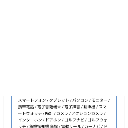
いフィルムがきっと見つかります。もし見つからなくても
大丈夫。1枚からのオーダーメイドも可能ですので、お気
軽にお問い合わせください。(カメラ穴をなくしたい、少
し小さくしたいなどのカスタマイズも有償で可能です)
PDA工房の保護フィルムは
日本国内の自社工場で製造・出
荷している Made in Japan
です。
スマートフォン・タブレット用保護フィルムだけではな
く、幅広く取り扱っています。
オリジナルオーダーやOEM、ノベルティ、法人様の大量注
文などもご相談ください。
保護フィルムのことならPDA工房におまかせください!!
PDA工房の保護フィルムはこんな機器用も販売中!!
スマートフォン / タブレット / パソコン / モニター /
携帯電話 / 電子書籍端末 / 電子辞書 / 翻訳機 / スマ
ートウォッチ / 時計 / カメラ / アクションカメラ /
インターホン / ドアホン / ゴルフナビ / ゴルフウォ
ッチ / 魚群探知機 魚探 / 電動リール / カーナビ / ド