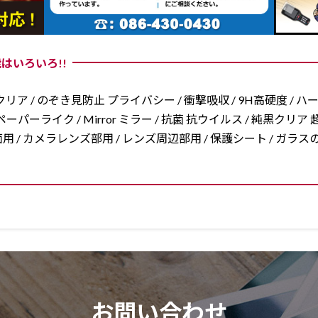
はいろいろ!!
リア / のぞき見防止 プライバシー / 衝撃吸収 / 9H高硬度 / ハ
ーパーライク / Mirror ミラー / 抗菌 抗ウイルス / 純黒クリア 超
/ 両面用 / カメラレンズ部用 / レンズ周辺部用 / 保護シート / ガ
お問い合わせ