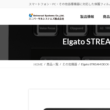
コ
ナ
スマートフォン・PC・その他各種機器に対応した保護フィル
ン
ビ
テ
ゲ
製品情報
商品
ン
ー
ツ
シ
へ
ョ
ス
ン
Elgato ST
キ
に
ッ
移
プ
動
HOME
商品一覧
その他機器
Elgato STREAM 