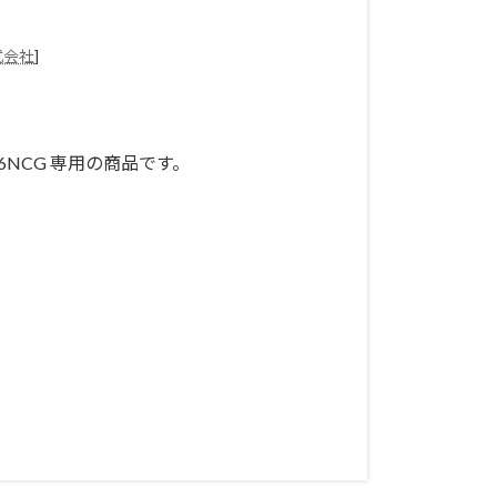
式会社
]
 MB16NCG 専用の商品です。