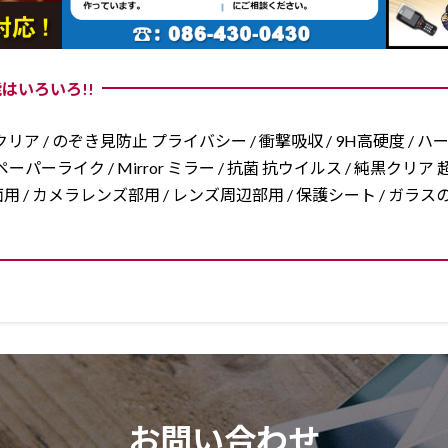
はいろいろ!!
リア / のぞき見防止 プライバシー / 衝撃吸収 / 9H高硬度 / ハ
ーパーライク / Mirror ミラー / 抗菌 抗ウイルス / 純黒クリア 超
/ 両面用 / カメラレンズ部用 / レンズ周辺部用 / 保護シート / ガ
お問い合わせ