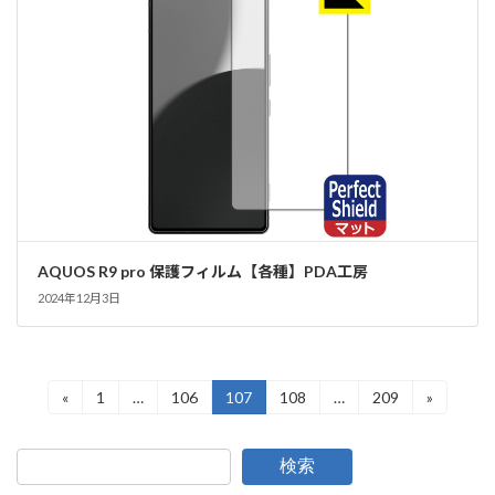
AQUOS R9 pro 保護フィルム【各種】PDA工房
2024年12月3日
投
«
1
…
106
107
108
…
209
»
固
固
固
固
固
定
定
定
定
定
稿
ペ
ペ
ペ
ペ
ペ
ー
ー
ー
ー
ー
の
検索
ジ
ジ
ジ
ジ
ジ