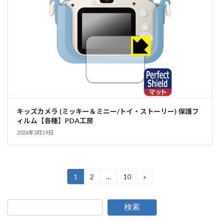
キッズカメラ (ミッキー＆ミニー/トイ・ストーリー) 保護フ
ィルム【各種】PDA工房
2026年3月19日
投
1
2
…
10
»
固
固
固
定
定
定
稿
ペ
ペ
ペ
ー
ー
ー
の
検索
ジ
ジ
ジ