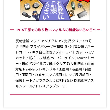
PDA工房での取り扱いフィルムの機能はいろいろ!!
反射低減 マット アンチグレア / 光沢 クリア / のぞ
き見防止 プライバシー / 衝撃吸収 / 9H高硬度 / ハー
ドコート / キズ自己修復 / ブルーライトカット / UV
カット / 紙ごこち 紙感 ペーパーライク / Mirror ミラ
ー / 抗菌 抗ウイルス / 純黒クリア 超反射防止 / 曲面
対応 Flexible フレキシブル / 画面用 / 液晶用 / 背面
用 / 両面用 / カメラレンズ部用 / レンズ周辺部用 /
保護シート / ガラスのように割れない 樹脂素材 / ス
キンシール / ドレスアップシール