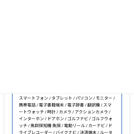
大丈夫。1枚からのオーダーメイドも可能ですので、お気
軽にお問い合わせください。(カメラ穴をなくしたい、少
し小さくしたいなどのカスタマイズも有償で可能です)
PDA工房の保護フィルムは
日本国内の自社工場で製造・出
荷している Made in Japan
です。
スマートフォン・タブレット用保護フィルムだけではな
く、幅広く取り扱っています。
オリジナルオーダーやOEM、ノベルティ、法人様の大量注
文などもご相談ください。
保護フィルムのことならPDA工房におまかせください!!
PDA工房の保護フィルムはこんな機器用も販売中!!
スマートフォン / タブレット / パソコン / モニター /
携帯電話 / 電子書籍端末 / 電子辞書 / 翻訳機 / スマ
ートウォッチ / 時計 / カメラ / アクションカメラ /
インターホン / ドアホン / ゴルフナビ / ゴルフウォ
ッチ / 魚群探知機 魚探 / 電動リール / カーナビ / ド
ライブレコーダー / バイクナビ / 決済端末 / ルータ