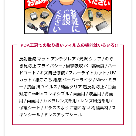
PDA工房での取り扱いフィルムの機能はいろいろ!!
反射低減 マット アンチグレア / 光沢 クリア / のぞ
き見防止 プライバシー / 衝撃吸収 / 9H高硬度 / ハー
ドコート / キズ自己修復 / ブルーライトカット / UV
カット / 紙ごこち 紙感 ペーパーライク / Mirror ミラ
ー / 抗菌 抗ウイルス / 純黒クリア 超反射防止 / 曲面
対応 Flexible フレキシブル / 画面用 / 液晶用 / 背面
用 / 両面用 / カメラレンズ部用 / レンズ周辺部用 /
保護シート / ガラスのように割れない 樹脂素材 / ス
キンシール / ドレスアップシール