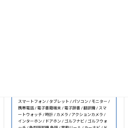
いフィルムがきっと見つかります。もし見つからなくても
大丈夫。1枚からのオーダーメイドも可能ですので、お気
軽にお問い合わせください。(カメラ穴をなくしたい、少
し小さくしたいなどのカスタマイズも有償で可能です)
PDA工房の保護フィルムは
日本国内の自社工場で製造・出
荷している Made in Japan
です。
スマートフォン・タブレット用保護フィルムだけではな
く、幅広く取り扱っています。
オリジナルオーダーやOEM、ノベルティ、法人様の大量注
文などもご相談ください。
保護フィルムのことならPDA工房におまかせください!!
PDA工房の保護フィルムはこんな機器用も販売中!!
スマートフォン / タブレット / パソコン / モニター /
携帯電話 / 電子書籍端末 / 電子辞書 / 翻訳機 / スマ
ートウォッチ / 時計 / カメラ / アクションカメラ /
インターホン / ドアホン / ゴルフナビ / ゴルフウォ
ッチ / 魚群探知機 魚探 / 電動リール / カーナビ / ド