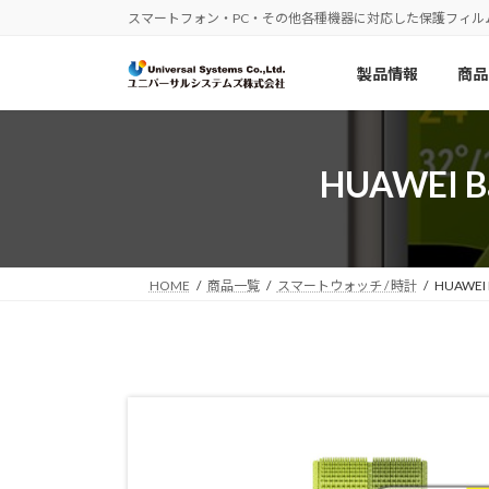
コ
ナ
スマートフォン・PC・その他各種機器に対応した保護フィル
ン
ビ
テ
ゲ
製品情報
商品
ン
ー
ツ
シ
へ
ョ
ス
ン
HUAWEI
キ
に
ッ
移
プ
動
HOME
商品一覧
スマートウォッチ / 時計
HUAWEI