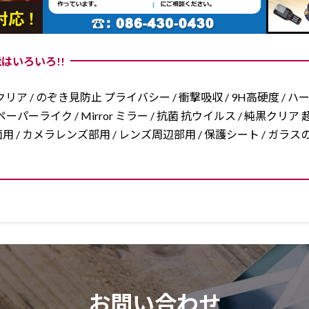
はいろいろ!!
リア / のぞき見防止 プライバシー / 衝撃吸収 / 9H高硬度 / ハ
ーパーライク / Mirror ミラー / 抗菌 抗ウイルス / 純黒クリア 超
/ 両面用 / カメラレンズ部用 / レンズ周辺部用 / 保護シート / ガ
お問い合わせ