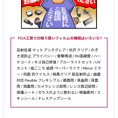
PDA工房での取り扱いフィルムの機能はいろいろ!!
反射低減 マット アンチグレア / 光沢 クリア / のぞ
き見防止 プライバシー / 衝撃吸収 / 9H高硬度 / ハー
ドコート / キズ自己修復 / ブルーライトカット / UV
カット / 紙ごこち 紙感 ペーパーライク / Mirror ミラ
ー / 抗菌 抗ウイルス / 純黒クリア 超反射防止 / 曲面
対応 Flexible フレキシブル / 画面用 / 液晶用 / 背面
用 / 両面用 / カメラレンズ部用 / レンズ周辺部用 /
保護シート / ガラスのように割れない 樹脂素材 / ス
キンシール / ドレスアップシール