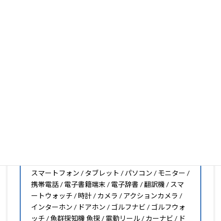
いフィルムがきっと見つかります。もし見つからなくても
大丈夫。1枚からのオーダーメイドも可能ですので、お気
軽にお問い合わせください。(カメラ穴をなくしたい、少
し小さくしたいなどのカスタマイズも有償で可能です)
PDA工房の保護フィルムは
日本国内の自社工場で製造・出
荷している Made in Japan
です。
スマートフォン・タブレット用保護フィルムだけではな
く、幅広く取り扱っています。
オリジナルオーダーやOEM、ノベルティ、法人様の大量注
文などもご相談ください。
保護フィルムのことならPDA工房におまかせください!!
PDA工房の保護フィルムはこんな機器用も販売中!!
スマートフォン / タブレット / パソコン / モニター /
携帯電話 / 電子書籍端末 / 電子辞書 / 翻訳機 / スマ
ートウォッチ / 時計 / カメラ / アクションカメラ /
インターホン / ドアホン / ゴルフナビ / ゴルフウォ
ッチ / 魚群探知機 魚探 / 電動リール / カーナビ / ド