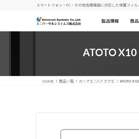
コ
ナ
スマートフォン・PC・その他各種機器に対応した保護フィル
ン
ビ
テ
ゲ
製品情報
商品
ン
ー
ツ
シ
へ
ョ
ス
ン
ATOTO X1
キ
に
ッ
移
プ
動
HOME
商品一覧
カーナビ / バイクナビ
ATOTO X