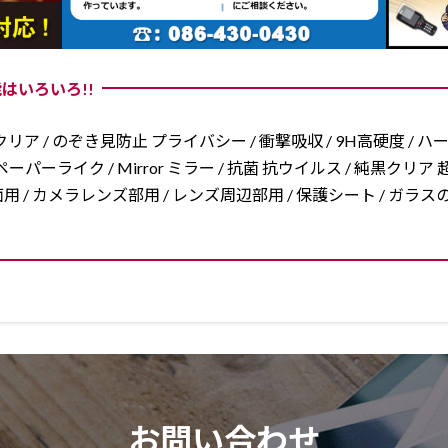
はいろいろ!!
リア / のぞき見防止 プライバシー / 衝撃吸収 / 9H高硬度 / ハ
ーパーライク / Mirror ミラー / 抗菌 抗ウイルス / 純黒クリア 超
/ 両面用 / カメラレンズ部用 / レンズ周辺部用 / 保護シート / ガ
お問い合わせ