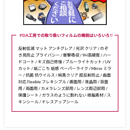
PDA工房での取り扱いフィルムの機能はいろいろ!!
反射低減 マット アンチグレア / 光沢 クリア / のぞ
き見防止 プライバシー / 衝撃吸収 / 9H高硬度 / ハー
ドコート / キズ自己修復 / ブルーライトカット / UV
カット / 紙ごこち 紙感 ペーパーライク / Mirror ミラ
ー / 抗菌 抗ウイルス / 純黒クリア 超反射防止 / 曲面
対応 Flexible フレキシブル / 画面用 / 液晶用 / 背面
用 / 両面用 / カメラレンズ部用 / レンズ周辺部用 /
保護シート / ガラスのように割れない 樹脂素材 / ス
キンシール / ドレスアップシール