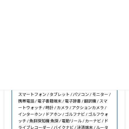
大丈夫。1枚からのオーダーメイドも可能ですので、お気
軽にお問い合わせください。(カメラ穴をなくしたい、少
し小さくしたいなどのカスタマイズも有償で可能です)
PDA工房の保護フィルムは
日本国内の自社工場で製造・出
荷している Made in Japan
です。
スマートフォン・タブレット用保護フィルムだけではな
く、幅広く取り扱っています。
オリジナルオーダーやOEM、ノベルティ、法人様の大量注
文などもご相談ください。
保護フィルムのことならPDA工房におまかせください!!
PDA工房の保護フィルムはこんな機器用も販売中!!
スマートフォン / タブレット / パソコン / モニター /
携帯電話 / 電子書籍端末 / 電子辞書 / 翻訳機 / スマ
ートウォッチ / 時計 / カメラ / アクションカメラ /
インターホン / ドアホン / ゴルフナビ / ゴルフウォ
ッチ / 魚群探知機 魚探 / 電動リール / カーナビ / ド
ライブレコーダー / バイクナビ / 決済端末 / ルータ