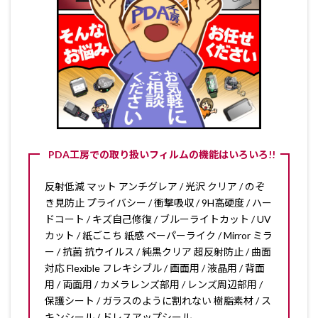
PDA工房での取り扱いフィルムの機能はいろいろ!!
反射低減 マット アンチグレア / 光沢 クリア / のぞ
き見防止 プライバシー / 衝撃吸収 / 9H高硬度 / ハー
ドコート / キズ自己修復 / ブルーライトカット / UV
カット / 紙ごこち 紙感 ペーパーライク / Mirror ミラ
ー / 抗菌 抗ウイルス / 純黒クリア 超反射防止 / 曲面
対応 Flexible フレキシブル / 画面用 / 液晶用 / 背面
用 / 両面用 / カメラレンズ部用 / レンズ周辺部用 /
保護シート / ガラスのように割れない 樹脂素材 / ス
キンシール / ドレスアップシール