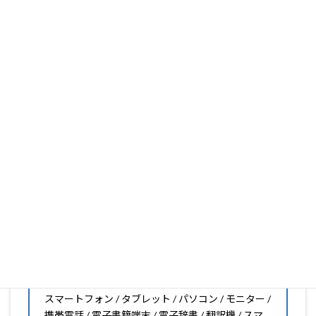
ります。
フィルム素材の種類は20種類以上と、様々な機能をもった
フィルムの取り扱いがございますので、他社で見つからな
いフィルムがきっと見つかります。もし見つからなくても
大丈夫。1枚からのオーダーメイドも可能ですので、お気
軽にお問い合わせください。(カメラ穴をなくしたい、少
し小さくしたいなどのカスタマイズも有償で可能です)
PDA工房の保護フィルムは
日本国内の自社工場で製造・出
荷している Made in Japan
です。
スマートフォン・タブレット用保護フィルムだけではな
く、幅広く取り扱っています。
オリジナルオーダーやOEM、ノベルティ、法人様の大量注
文などもご相談ください。
保護フィルムのことならPDA工房におまかせください!!
PDA工房の保護フィルムはこんな機器用も販売中!!
スマートフォン / タブレット / パソコン / モニター /
携帯電話 / 電子書籍端末 / 電子辞書 / 翻訳機 / スマ