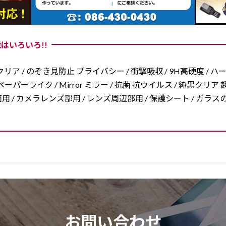
はいろいろ!!
リア / のぞき見防止 プライバシー / 衝撃吸収 / 9H高硬度 / ハ
ーパーライク / Mirror ミラー / 抗菌 抗ウイルス / 純黒クリア 超
/ 両面用 / カメラレンズ部用 / レンズ周辺部用 / 保護シート / ガ
お問い合わせ