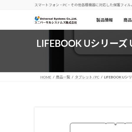
コ
ナ
スマートフォン・PC・その他各種機器に対応した保護フィル
ン
ビ
テ
ゲ
製品情報
商品
ン
ー
ツ
シ
へ
ョ
LIFEBOOK Uシリーズ 
ス
ン
キ
に
ッ
移
プ
動
HOME
商品一覧
タブレット / PC
LIFEBOOK Uシリ